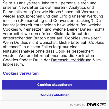
Seite zu analysieren, Inhalte zu personalisieren und
unseren Newsletter zu optimieren („Analytics und
Personalisierung“) sowie Nutzer*innen mit Werbung
wieder anzusprechen und den Erfolg unserer Werbung
messen („Remarketing und Conversion tracking“). Du
Die Demokratie-Stiftung Campact erfüllt alle zehn
kannst jederzeit entscheiden bzw. widerrufen, welche
Transparenzinformationen der Initiative Transparente Zivilgesellschaft.
Cookies wir einsetzen und welche Deiner Daten (nicht)
Teilen
verarbeitet werden dürfen. Klicke dafür auf den
Kopieren
entsprechenden Button oder auf “Cookies verwalten”.
Wenn Du dies nicht wünschst, klicke bitte auf „Cookies
ablehnen“. In diesem Fall erfolgt nur eine
Kontakt
Datenschutz
Impressum
Cookie-Einstellungen
Nutzungsanalyse ohne dass Cookies gespeichert
werden. Weitere Informationen und die konkreten
Cookies findest Du in der
Datenschutzerklärung
& im
Impressum
.
Cookies verwalten
Cookies akzeptieren
Cookies ablehnen
Powered by