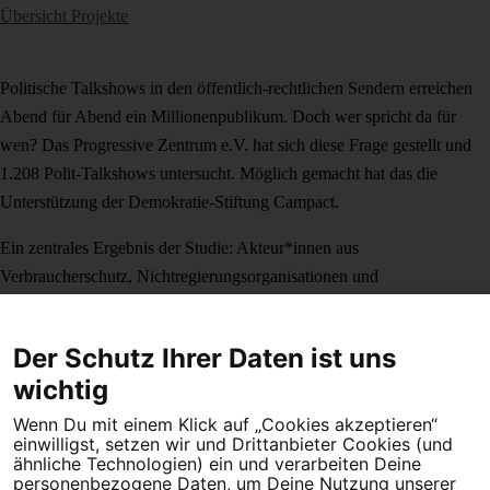
Übersicht Projekte
Politische Talkshows in den öffentlich-rechtlichen Sendern erreichen
Abend für Abend ein Millionenpublikum. Doch wer spricht da für
wen? Das Progressive Zentrum e.V. hat sich diese Frage gestellt und
1.208 Polit-Talkshows untersucht. Möglich gemacht hat das die
Unterstützung der Demokratie-Stiftung Campact.
Ein zentrales Ergebnis der Studie: Akteur*innen aus
Verbraucherschutz, Nichtregierungsorganisationen und
Gewerkschaften sind in den Talkshows kaum präsent – dabei genießen
gerade die ein hohes Vertrauen in der Gesellschaft.
Der Schutz Ihrer Daten ist uns
Die Studie wurde Anfang September 2020 veröffentlicht und vielfach
wichtig
in der Presse zitiert und diskutiert
.
Wenn Du mit einem Klick auf „Cookies akzeptieren“
einwilligst, setzen wir und Drittanbieter Cookies (und
Zur Studie
ähnliche Technologien) ein und verarbeiten Deine
personenbezogene Daten, um Deine Nutzung unserer