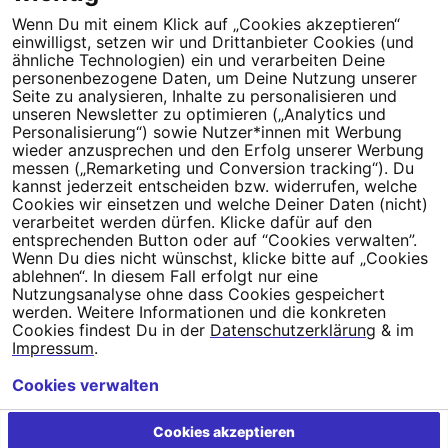
Wenn Du mit einem Klick auf „Cookies akzeptieren“
Projekte
Progressiver Wandel entsteht, wenn Menschen sich für
einwilligst, setzen wir und Drittanbieter Cookies (und
ökosozialen und demokratischen Fortschritt einbringen. Die
ähnliche Technologien) ein und verarbeiten Deine
personenbezogene Daten, um Deine Nutzung unserer
Demokratie-Stiftung Campact fördert Projekte, um das zu
Seite zu analysieren, Inhalte zu personalisieren und
ermöglichen.
Projekte kennenlernen
unseren Newsletter zu optimieren („Analytics und
Personalisierung“) sowie Nutzer*innen mit Werbung
Unterstützen
Dank vieler Unterstützer*innen kann die
wieder anzusprechen und den Erfolg unserer Werbung
Demokratie-Stiftung Campact Projekte fördern und umsetzen.
messen („Remarketing und Conversion tracking“). Du
kannst jederzeit entscheiden bzw. widerrufen, welche
Erfahre, wie Du Dich einbringen kannst.
Stiftung unterstützen
Cookies wir einsetzen und welche Deiner Daten (nicht)
Satzung
Die Satzung legt fest, welche gemeinnützigen Zwecke
verarbeitet werden dürfen. Klicke dafür auf den
entsprechenden Button oder auf “Cookies verwalten”.
die Demokratie-Stiftung Campact verfolgt, wie sie organisiert ist
Wenn Du dies nicht wünschst, klicke bitte auf „Cookies
und wie ihr Vermögen angelegt wird.
Satzung lesen
ablehnen“. In diesem Fall erfolgt nur eine
Nutzungsanalyse ohne dass Cookies gespeichert
werden. Weitere Informationen und die konkreten
Cookies findest Du in der
Datenschutzerklärung
& im
Impressum
.
Cookies verwalten
Die Demokratie-Stiftung Campact erfüllt alle zehn
Cookies akzeptieren
Transparenzinformationen der Initiative Transparente Zivilgesellschaft.