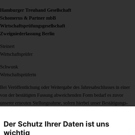
Hamburger Treuhand Gesellschaft
Schomerus & Partner mbB
Wirtschaftsprüfungsgesellschaft
Zweigniederlassung Berlin
Steinert
Wirtschaftsprüfer
Schwunk
Wirtschaftsprüferin
Bei Veröffentlichung oder Weitergabe des Jahresabschlusses in einer
von der bestätigten Fassung ab­weichenden Form bedarf es zuvor
unserer erneuten Stellungnahme, sofern hierbei unser Bestätigungs­
vermerk zitiert oder auf unsere Prüfung hingewiesen wird. Auf § 328
HGB wird verwiesen.
Der Schutz Ihrer Daten ist uns
Weitere Informationen
wichtig